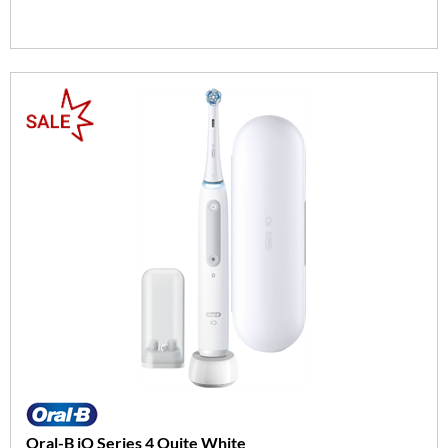
Oral-B iO Series 4 Quite White