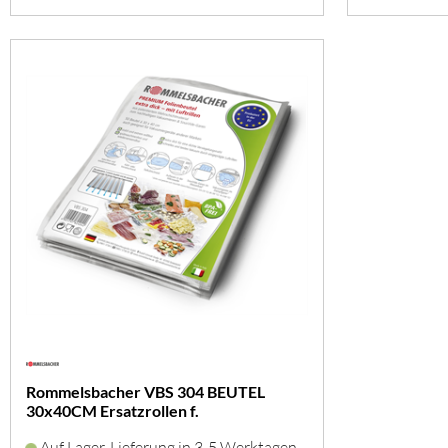
Rommelsbacher VBS 304 BEUTEL
30x40CM Ersatzrollen f.
Folienschweißautom.
Auf Lager, Lieferung in 3-5 Werktagen