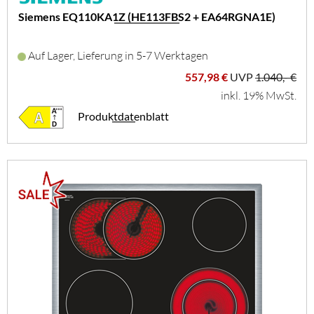
Siemens EQ110KA1Z (HE113FBS2 + EA64RGNA1E)
Auf Lager, Lieferung in 5-7 Werktagen
557,98 €
UVP
1.040,- €
inkl. 19% MwSt.
Produktdatenblatt