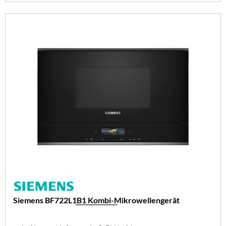
Siemens BF722L1B1 Kombi-Mikrowellengerät