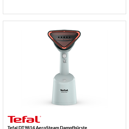
Tefal DT9814 AeroSteam Dampfbürste