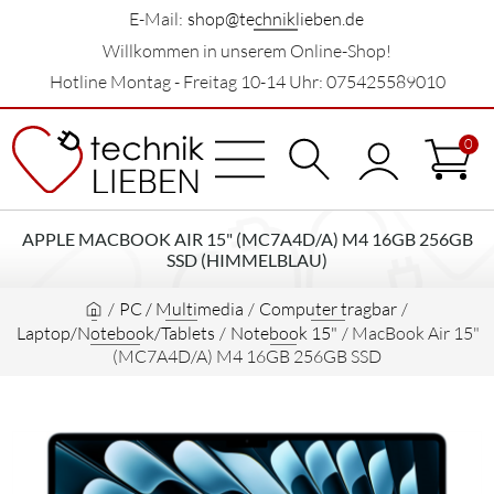
E-Mail:
shop@techniklieben.de
Willkommen in unserem Online-Shop!
Hotline Montag - Freitag 10-14 Uhr: 075425589010
0
APPLE MACBOOK AIR 15" (MC7A4D/A) M4 16GB 256GB
SSD (HIMMELBLAU)
/
PC / Multimedia
/
Computer tragbar
/
Laptop/Notebook/Tablets
/
Notebook 15"
/
MacBook Air 15"
(MC7A4D/A) M4 16GB 256GB SSD