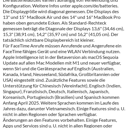
Konfiguration. Weitere Infos unter apple.com/de/batteries.
Die Displaygröße wird diagonal gemessen. Die Displays des
13" und 15" MacBook Air und des 14" und 16" MacBook Pro
haben oben gerundete Ecken. Als Standard-Rechteck
gemessen beträgt die Diagonale der Displays 13,6" (34,46 cm),
15,3" (38,91 cm), 14,2" (35,97 cm) und 16,2" (41,05 cm). Der
tatsächlich sichtbare Displaybereich ist kleiner.
Für FaceTime Anrufe müssen Anrufende und Angerufene ein
FaceTime fähiges Gerät und eine WLAN Verbindung nutzen.
Apple Intelligence ist in der Betaversion als macOS Sequoia
Update auf allen Mac Modellen mit M1 und neuer verfügbar,
wenn Siri und die Gerätesprache auf Englisch (Australien,
Kanada, Irland, Neuseeland, Südafrika, Großbritannien oder
USA) eingestellt sind. Zusätzliche Features sowie die
Unterstützung für Chinesisch (Vereinfacht), Englisch (Indien,
Singapur), Französisch, Deutsch, Italienisch, Japanisch,
Koreanisch, Portugiesisch (Brasilien) und Spanisch kommen
Anfang April 2025. Weitere Sprachen kommen im Laufe des
Jahres dazu, darunter Vietnamesisch. Einige Features sind u. U.
nicht in allen Regionen oder Sprachen verfügbar.
Änderungen an den Features vorbehalten. Einige Features,
Apps und Services sind u. U. nicht in allen Regionen oder