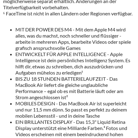
möglicherweise separat erhältlich. Änderungen an der
Titelverfügbarkeit vorbehalten.
⁶ FaceTime ist nicht in allen Ländern oder Regionen verfügbar.
MIT DER POWER DES M4 - Mit dem Apple M4 wird
alles, was du machst, noch schneller und flüssiger -
arbeite in mehreren Apps, bearbeite Videos oder spiele
grafisch anspruchsvolle Games
ENTWICKELT FÜR APPLE INTELLIGENCE - Apple
Intelligence ist dein persönliches Intelligenz System. Es
hilft dir, etwas zu schreiben, dich auszudrücken und
Aufgaben mühelos zu erledigen¹
BIS ZU 18 STUNDEN BATTERIELAUFZEIT - Das
MacBook Air liefert die gleiche unglaubliche
Performance – egal ob es mit Batterie läuft oder am
Strom angeschlossen ist²
MOBILES DESIGN - Das MacBook Air ist superleicht
und nur 11,5 mm dünn. So passt es perfekt zu deinem
mobilen Lebensstil - und in deine Tasche
EIN BRILLANTES DISPLAY - Das 15,3" Liquid Retina
Display unterstützt eine Milliarde Farben.³ Fotos und
Videos erscheinen mit einem beeindruckend hohen