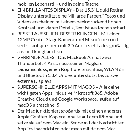
mobilen Lebensstil - und in deine Tasche
EIN BRILLANTES DISPLAY - Das 15,3" Liquid Retina
Display unterstützt eine Milliarde Farben.³ Fotos und
Videos erscheinen mit einem beeindruckend hohen
Kontrast und klaren Details, Text ist gestochen scharf
BESSER AUSSEHEN. BESSER KLINGEN - Mit einer
12MP Center Stage Kamera, drei Mikrofonen und
sechs Lautsprechern mit 3D Audio sieht alles großartig
aus und klingt auch so
VERBINDE ALLES - Das MacBook Air hat zwei
Thunderbolt 4 Anschlüsse, einen MagSafe
Ladeanschluss, einen Kopfhöreranschluss, WLAN 6E
und Bluetooth 5.3.4 Und es unterstützt bis zu zwei
externe Displays
SUPERSCHNELLE APPS MIT MACOS – Alle deine
wichtigsten Apps, inklusive Microsoft 365, Adobe
Creative Cloud und Google Workspace, laufen auf
macOS ultraschnell5
Der Mac funktioniert großartig mit deinen anderen
Apple Geräten. Kopiere Inhalte auf dem iPhone und
setze sie auf dem Mac ein. Sende mit der Nachrichten
App Textnachrichten oder mach mit deinem Mac