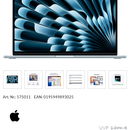
Art. Nr.: 575011
EAN: 0195949893025
1.399,- €