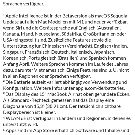
Sprachen verfügbar.
¹ Apple Intelligence ist in der Betaversion als macOS Sequoia
Update auf allen Mac Modellen mit M1 und neuer verfügbar,
wenn Siri und die Gerätesprache auf Englisch (Australien,
Kanada, Irland, Neuseeland, Südafrika, Großbritannien oder
USA) eingestellt sind. Zusätzliche Features sowie die
Unterstützung für Chinesisch (Vereinfacht), Englisch (Indien,
Singapur), Französisch, Deutsch, Italienisch, Japanisch,
Koreanisch, Portugiesisch (Brasilien) und Spanisch kommen
Anfang April. Weitere Sprachen kommen im Laufe des Jahres
dazu, darunter Vietnamesisch. Einige Features sind u. U. nicht
in allen Regionen oder Sprachen verfügbar.
² Die Batterielaufzeit variiert abhängig von Verwendung und
Konfiguration. Weitere Infos unter apple.com/de/batteries.
³ Das Display des 15" MacBook Air hat oben gerundete Ecken.
Als Standard-Rechteck gemessen hat das Display eine
Diagonale von 15,3" (38,91 cm). Der tatsächlich sichtbare
Displaybereich ist kleiner.
⁴ WLAN 6E ist verfügbar in Ländern und Regionen, in denen es
unterstützt wird.
⁵ Apps sind im App Store erhältlich. Software und Inhalte sind