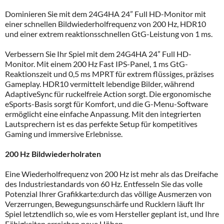
Dominieren Sie mit dem 24G4HA 24” Full HD-Monitor mit
einer schnellen Bildwiederholfrequenz von 200 Hz, HDR10
und einer extrem reaktionsschnellen GtG-Leistung von 1 ms.
Verbessern Sie Ihr Spiel mit dem 24G4HA 24” Full HD-
Monitor. Mit einem 200 Hz Fast IPS-Panel, 1 ms GtG-
Reaktionszeit und 0,5 ms MPRT für extrem flüssiges, präzises
Gameplay. HDR10 vermittelt lebendige Bilder, während
AdaptiveSync für ruckelfreie Action sorgt. Die ergonomische
eSports-Basis sorgt für Komfort, und die G-Menu-Software
ermöglicht eine einfache Anpassung. Mit den integrierten
Lautsprechern ist es das perfekte Setup für kompetitives
Gaming und immersive Erlebnisse.
200 Hz Bildwiederholraten
Eine Wiederholfrequenz von 200 Hz ist mehr als das Dreifache
des Industriestandards von 60 Hz. Entfesseln Sie das volle
Potenzial Ihrer Grafikkarte:durch das völlige Ausmerzen von
Verzerrungen, Bewegungsunschärfe und Rucklern läuft Ihr
Spiel letztendlich so, wie es vom Hersteller geplant ist, und Ihre
Fähigkeiten erreichen neue Höhen.