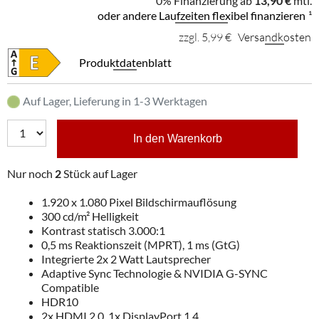
0% Finanzierung ab
13,90 €
mtl.
oder andere Laufzeiten flexibel finanzieren
¹
zzgl. 5,99 €
Versandkosten
Produktdatenblatt
Auf Lager, Lieferung in 1-3 Werktagen
In den Warenkorb
Nur noch
2
Stück auf Lager
1.920 x 1.080 Pixel Bildschirmauflösung
300 cd/m² Helligkeit
Kontrast statisch 3.000:1
0,5 ms Reaktionszeit (MPRT), 1 ms (GtG)
Integrierte 2x 2 Watt Lautsprecher
Adaptive Sync Technologie & NVIDIA G-SYNC
Compatible
HDR10
2x HDMI 2.0, 1x DisplayPort 1.4