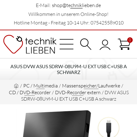
E-Mail:
shop@techniklieben.de
Willkommen in unserem Online-Shop!
Hotline Montag - Freitag 10-14 Uhr: 075425589010
0
ASUS DVW ASUS SDRW-08U9M-U EXT USB C+USB A
SCHWARZ
/
PC / Multimedia
/
Massenspeicher/Laufwerke
/
CD / DVD-Recorder
/
DVD-Recorder extern
/
DVW ASUS
SDRW-08U9M-U EXT USB C+USB A schwarz