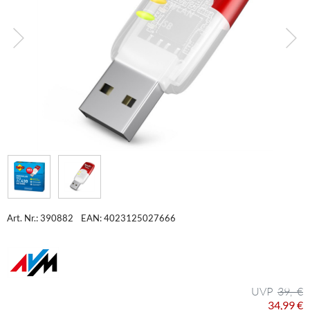
Art. Nr.: 390882
EAN: 4023125027666
39,- €
34,99 €