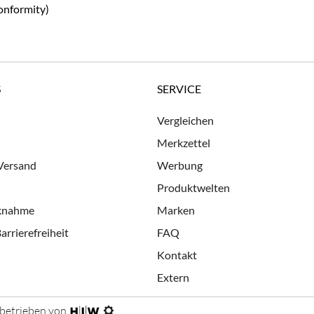
onformity)
S
SERVICE
Vergleichen
Merkzettel
 Versand
Werbung
Produktwelten
cknahme
Marken
arrierefreiheit
FAQ
Kontakt
Extern
 betrieben von