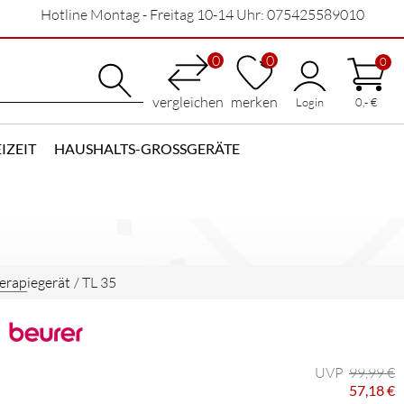
Hotline Montag - Freitag 10-14 Uhr: 075425589010
0
0
0
vergleichen
merken
Login
0,- €
IZEIT
HAUSHALTS-GROSSGERÄTE
erapiegerät
/
TL 35
99,99 €
57,18 €