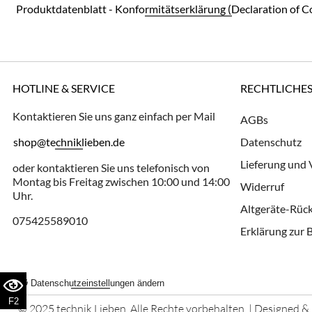
Produktdatenblatt - Konformitätserklärung (Declaration of C
HOTLINE & SERVICE
RECHTLICHE
Kontaktieren Sie uns ganz einfach per Mail
AGBs
shop@techniklieben.de
Datenschutz
Lieferung und
oder kontaktieren Sie uns telefonisch von
Montag bis Freitag zwischen 10:00 und 14:00
Widerruf
Uhr.
Altgeräte-Rü
075425589010
Erklärung zur B
Datenschutzeinstellungen ändern
F2
© 2025 technik Lieben. Alle Rechte vorbehalten. | Designed &