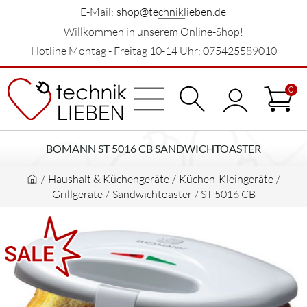
E-Mail:
shop@techniklieben.de
Willkommen in unserem Online-Shop!
Hotline Montag - Freitag 10-14 Uhr: 075425589010
0
BOMANN ST 5016 CB SANDWICHTOASTER
/
Haushalt & Küchengeräte
/
Küchen-Kleingeräte
/
Grillgeräte
/
Sandwichtoaster
/
ST 5016 CB