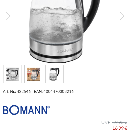
Art. Nr.: 422546
EAN: 4004470303216
19,95 €
16,99 €