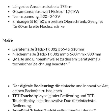
Länge des Anschlusskabels: 175 cm
Gesamtanschlusswert Elektro: 1.22 kW
Nennspannung: 220 - 240 V
Einbaugerät für 60 cm breiten Oberschrank, Geeignet
für 60 cm breite Hochschränke
M
aße
Gerätemaße (HxBxT): 382 x 594 x 318mm
Nischenmaße (HxBxT): 382 mm x 560 mm x 300 mm
„Maße und Einbauhinweise zu diesem Gerät gemäß
technischer Zeichnung beachten “
Der digitale Bedienring:
die einfache und innovative Art,
deinen Backofen zu bedienen
TFT-Touchdisplay:
digitaler Bedienring und TFT-
Touchdisplay – das innovative Duo für einfachste
Bedienung
AutoPilot 7:
jedes Gericht gelingt perfekt durch 7