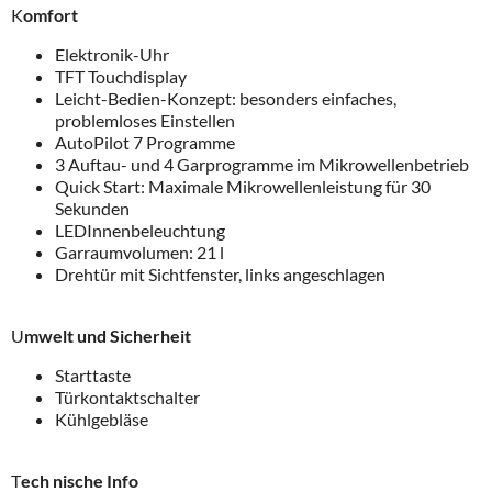
K
omfort
Elektronik-Uhr
TFT Touchdisplay
Leicht-Bedien-Konzept: besonders einfaches,
problemloses Einstellen
AutoPilot 7 Programme
3 Auftau- und 4 Garprogramme im Mikrowellenbetrieb
Quick Start: Maximale Mikrowellenleistung für 30
Sekunden
LEDInnenbeleuchtung
Garraumvolumen: 21 l
Drehtür mit Sichtfenster, links angeschlagen
U
mwelt und Sicherheit
Starttaste
Türkontaktschalter
Kühlgebläse
T
ech nische Info