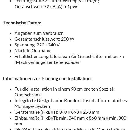
Leistungsstufe 3: Lüfterleistung 521 m3/h;
Geräuschwert 72 dB (A) re1pW
T
echnische Daten:
Angaben zum Verbrauch:
Gesamtanschlusswert: 200 W
Spannung: 220 - 240 V
Made in Germany
Erhältlicher Long-Life Clean Air Geruchsfilter mit bis zu
4-fach verlängerter Lebensdauer
I
nformationen zur Planung und Installation:
Für die Installation in einem 90 cm breiten Spezial-
Oberschrank
Integrierte Designhaube Komfort-Installation: einfaches
Montage- System
Gerätemaße (HxBxT): 340 x 898 x 298 mm
Einbaumaße (HxBxT): min. 340 mm x 860 mm x min. 300
mm
Die Wandabschlussleisten zum Einbau in Oberschränke