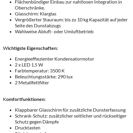
Flächenbündiger Einbau zur nahtlosen Integration in
Oberschränke.
Glasschirm: Klarglas
Vergrößerter Stauraum: bis zu 10 kg Kapazität auf jeder
Seite des Dunstabzugs
Wahlweise Abluft- oder Umluftbetrieb
W
ichtigste Eigenschaften:
Energieeffiezienter Kondensatormotor
2 x LED 1,5 W
Farbtemperatur: 3500 K
Beleuchtungsstärke: 290 lux
2 Metallfettfilter
K
omfortfunktionen:
Klappbarer Glasschirm für zusätzliche Dunsterfassung
Schrank-Schutz: zusätzlicher seitlicher und rückseitiger
Schutz gegen Dämpfe
Drucktasten