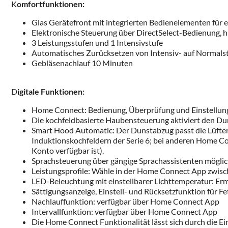
K
omfortfunktionen:
Glas Gerätefront mit integrierten Bedienelementen für 
Elektronische Steuerung über DirectSelect-Bedienung, 
3 Leistungsstufen und 1 Intensivstufe
Automatisches Zurücksetzen von Intensiv- auf Normalst
Gebläsenachlauf 10 Minuten
D
igitale Funktionen:
Home Connect: Bedienung, Überprüfung und Einstellung 
Die kochfeldbasierte Haubensteuerung aktiviert den D
Smart Hood Automatic: Der Dunstabzug passt die Lüfterle
Induktionskochfeldern der Serie 6; bei anderen Home C
Konto verfügbar ist).
Sprachsteuerung über gängige Sprachassistenten mögli
Leistungsprofile: Wähle in der Home Connect App zwisch
LED-Beleuchtung mit einstellbarer Lichttemperatur: Er
Sättigungsanzeige, Einstell- und Rücksetzfunktion für F
Nachlauffunktion: verfügbar über Home Connect App
Intervallfunktion: verfügbar über Home Connect App
Die Home Connect Funktionalität lässt sich durch die E