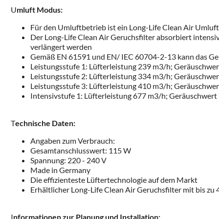
U
mluft Modus:
Für den Umluftbetrieb ist ein Long-Life Clean Air Umluf
Der Long-Life Clean Air Geruchsfilter absorbiert intensiv
verlängert werden
Gemäß EN 61591 und EN/ IEC 60704-2-13 kann das Gerät 
Leistungsstufe 1: Lüfterleistung 239 m3/h; Geräuschwe
Leistungsstufe 2: Lüfterleistung 334 m3/h; Geräuschwe
Leistungsstufe 3: Lüfterleistung 410 m3/h; Geräuschwe
Intensivstufe 1: Lüfterleistung 677 m3/h; Geräuschwert
T
echnische Daten:
Angaben zum Verbrauch:
Gesamtanschlusswert: 115 W
Spannung: 220 - 240 V
Made in Germany
Die effizienteste Lüftertechnologie auf dem Markt
Erhältlicher Long-Life Clean Air Geruchsfilter mit bis z
I
nformationen zur Planung und Installation: