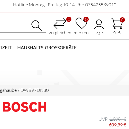
Hotline Montag - Freitag 10-14 Uhr: 075425589010
0
0
0
vergleichen
merken
Login
0,- €
IZEIT
HAUSHALTS-GROSSGERÄTE
ugshaube
/
DWB97DN30
1.098,- €
609,99 €