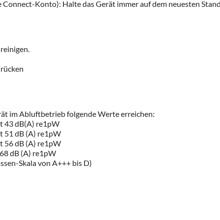
Connect-Konto): Halte das Gerät immer auf dem neuesten Stand
reinigen.
drücken
 im Abluftbetrieb folgende Werte erreichen:
rt 43 dB(A) re1pW
rt 51 dB (A) re1pW
rt 56 dB (A) re1pW
 68 dB (A) re1pW
lassen-Skala von A+++ bis D)