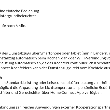
eine einfache Bedienung
hintergrundbeleuchtet
ufe nach 6 Min.
des Dunstabzugs über Smartphone oder Tablet (nur in Ländern, i
unstabzug automatisch beim Kochen, dank der WiFi-Verbindung 
istung automatisch an, da das Kochfeld kontinuierlich Kochdaten
onnect Kochfeldern kann der Dunstabzug direkt vom Kochfeld au
ch
en Standard, Leistung oder Leise, um die Lüfterleistung zu erhöh
möglicht die Anpassung der Lichttemperatur an persönliche Bedü
ettfilter und Geruchsfilter über Home Connect App verfügbar.
inbindung zahlreicher Anwendungen externer Kooperationspartner