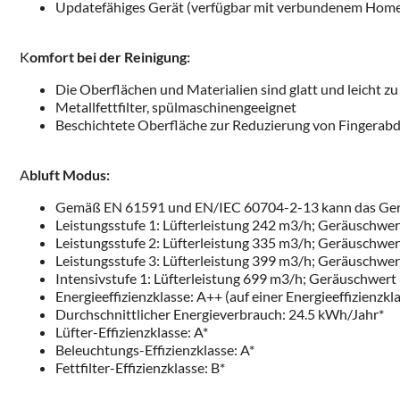
Updatefähiges Gerät (verfügbar mit verbundenem Home 
K
omfort bei der Reinigung:
Die Oberflächen und Materialien sind glatt und leicht zu 
Metallfettfilter, spülmaschinengeeignet
Beschichtete Oberfläche zur Reduzierung von Fingerab
A
bluft Modus:
Gemäß EN 61591 und EN/IEC 60704-2-13 kann das Gerät
Leistungsstufe 1: Lüfterleistung 242 m3/h; Geräuschwe
Leistungsstufe 2: Lüfterleistung 335 m3/h; Geräuschwe
Leistungsstufe 3: Lüfterleistung 399 m3/h; Geräuschwe
Intensivstufe 1: Lüfterleistung 699 m3/h; Geräuschwert
Energieeffizienzklasse: A++ (auf einer Energieeffizienzk
Durchschnittlicher Energieverbrauch: 24.5 kWh/Jahr*
Lüfter-Effizienzklasse: A*
Beleuchtungs-Effizienzklasse: A*
Fettfilter-Effizienzklasse: B*