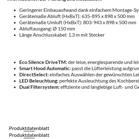
Geringerer Einbauaufwand dank einfachem Montage-Sy
Gerätemaße Abluft (HxBxT): 635-895 x 898 x 500 mm
Gerätemaße Umluft (HxBxT): 803-943 x 898 x 500 mm
Abluftausgang: Ø 150 mm
Länge Anschlusskabel: 1.3 m mit Stecker
Eco Silence DriveTM:
der leise, energiesparende und l
Smart Hood Automatic:
passt die Lüfterleistung aufgr
DirectSelect:
einfaches Auswählen der gewünschten Lei
LED Beleuchtung:
perfekte Ausleuchtung des Kochbereic
Dual Filtersystem:
effiziente und langlebige Luft- und G
Produktdatenblatt
Produktdatenblatt