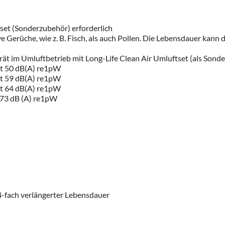
tset (Sonderzubehör) erforderlich
e Gerüche, wie z. B. Fisch, als auch Pollen. Die Lebensdauer kann 
im Umluftbetrieb mit Long-Life Clean Air Umluftset (als Sonder
rt 50 dB(A) re1pW
rt 59 dB(A) re1pW
rt 64 dB(A) re1pW
 73 dB (A) re1pW
u 4-fach verlängerter Lebensdauer