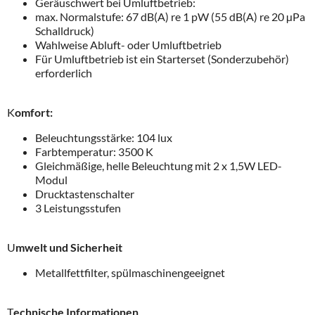
Geräuschwert bei Umluftbetrieb:
max. Normalstufe: 67 dB(A) re 1 pW (55 dB(A) re 20 µPa
Schalldruck)
Wahlweise Abluft- oder Umluftbetrieb
Für Umluftbetrieb ist ein Starterset (Sonderzubehör)
erforderlich
K
omfort:
Beleuchtungsstärke: 104 lux
Farbtemperatur: 3500 K
Gleichmäßige, helle Beleuchtung mit 2 x 1,5W LED-
Modul
Drucktastenschalter
3 Leistungsstufen
U
mwelt und Sicherheit
Metallfettfilter, spülmaschinengeeignet
T
echnische Informationen