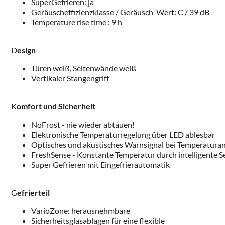
SuperGefrieren: ja
Geräuscheffizienzklasse / Geräusch-Wert: C / 39 dB
Temperature rise time : 9 h
D
esign
Türen weiß, Seitenwände weiß
Vertikaler Stangengriff
K
omfort und Sicherheit
NoFrost - nie wieder abtauen!
Elektronische Temperaturregelung über LED ablesbar
Optisches und akustisches Warnsignal bei Temperaturan
FreshSense - Konstante Temperatur durch intelligente 
Super Gefrieren mit Eingefrierautomatik
G
efrierteil
VarioZone: herausnehmbare
Sicherheitsglasablagen für eine flexible