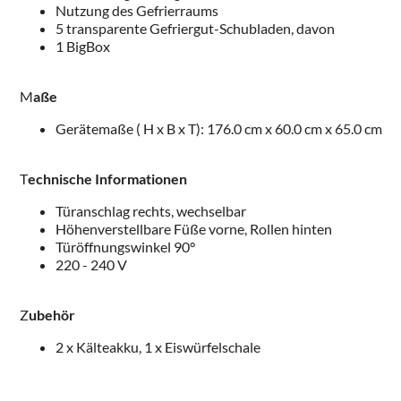
Nutzung des Gefrierraums
5 transparente Gefriergut-Schubladen, davon
1 BigBox
M
aße
Gerätemaße ( H x B x T): 176.0 cm x 60.0 cm x 65.0 cm
T
echnische Informationen
Türanschlag rechts, wechselbar
Höhenverstellbare Füße vorne, Rollen hinten
Türöffnungswinkel 90°
220 - 240 V
Z
ubehör
2 x Kälteakku, 1 x Eiswürfelschale