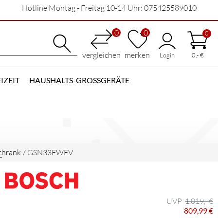
Hotline Montag - Freitag 10-14 Uhr: 075425589010
0
0
0
vergleichen
merken
Login
0,- €
IZEIT
HAUSHALTS-GROSSGERÄTE
chrank
/
GSN33FWEV
1.019,- €
809,99 €