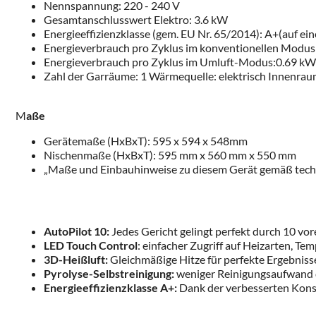
Nennspannung: 220 - 240 V
Gesamtanschlusswert Elektro: 3.6 kW
Energieeffizienzklasse (gem. EU Nr. 65/2014): A+(auf ein
Energieverbrauch pro Zyklus im konventionellen Modu
Energieverbrauch pro Zyklus im Umluft-Modus:0.69 k
Zahl der Garräume: 1 Wärmequelle: elektrisch Innenra
M
aße
Gerätemaße (HxBxT): 595 x 594 x 548mm
Nischenmaße (HxBxT): 595 mm x 560 mm x 550 mm
„Maße und Einbauhinweise zu diesem Gerät gemäß tech
AutoPilot 10:
Jedes Gericht gelingt perfekt durch 10 v
LED Touch Control
: einfacher Zugriff auf Heizarten, T
3D-Heißluft:
Gleichmäßige Hitze für perfekte Ergebnisse
Pyrolyse-Selbstreinigung:
weniger Reinigungsaufwand 
Energieeffizienzklasse A+:
Dank der verbesserten Kons