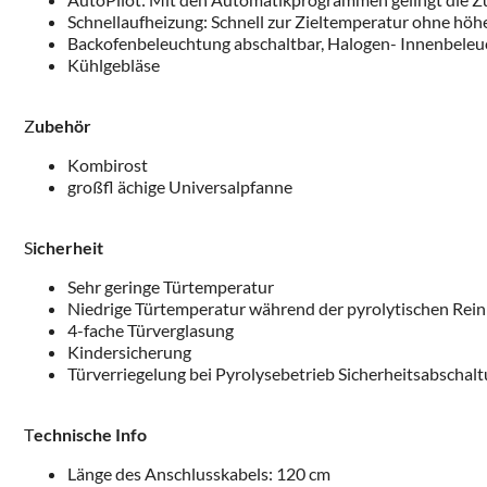
Schnellaufheizung: Schnell zur Zieltemperatur ohne hö
Backofenbeleuchtung abschaltbar, Halogen- Innenbele
Kühlgebläse
Z
ubehör
Kombirost
großfl ächige Universalpfanne
S
icherheit
Sehr geringe Türtemperatur
Niedrige Türtemperatur während der pyrolytischen Rei
4-fache Türverglasung
Kindersicherung
Türverriegelung bei Pyrolysebetrieb Sicherheitsabschalt
T
echnische Info
Länge des Anschlusskabels: 120 cm