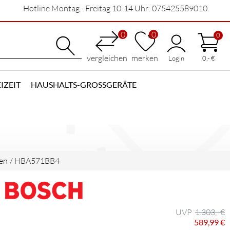
Hotline Montag - Freitag 10-14 Uhr: 075425589010
0
0
0
vergleichen
merken
Login
0,- €
IZEIT
HAUSHALTS-GROSSGERÄTE
en
/
HBA571BB4
1.303,- €
589,99 €