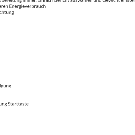
heren Energieverbrauch
uchtung
nigung
ung Starttaste