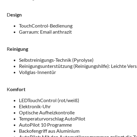
D
esign
TouchControl-Bedienung
Garraum: Email anthrazit
R
einigung
Selbstreinigungs-Technik (Pyrolyse)
Reinigungsunterstützung (Reinigungshilfe): Leichte Ve
Vollglas-Innentür
K
omfort
LEDTouchControl (rot/weiß)
Elektronik-Uhr
Optische Aufheizkontrolle
Temperaturvorschlag AutoPilot
AutoPilot 10 Programme
Backofengriff aus Aluminium
AutoPilot: Mit den Automatikprogrammen gelingt die Zu