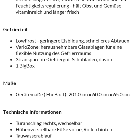
Feuchtigkeitsregulierung - hält Obst und Gemüse
vitaminreich und länger frisch
G
efrierteil
LowFrost - geringere Eisbildung, schnelleres Abtauen
VarioZone: herausnehmbare Glasablagen für eine
flexible Nutzung des Gefrierrraums
3transparente Gefriergut-Schubladen, davon
1 BigBox
M
aße
Gerätemaße ( H x B x T): 201.0 cm x 60.0 cm x 65.0 cm
T
echnische Informationen
Türanschlag rechts, wechselbar
Höhenverstellbare Füße vorne, Rollen hinten
Tauwasserablauf