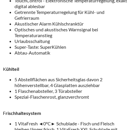
TouchControl - Elektronische Temperaturregelung, exakt
digital ablesbar
Getrennte Temperaturregelung für Kühl- und
Gefrierraum
Akustischer Alarm Kühlschranktür
Optisches und akustisches Warnsignal bei
Temperaturanstieg
Urlaubsschaltung
Super-Taste: SuperKühlen
Abtau-Automatik
K
ühlteil
5 Abstellflächen aus Sicherheitsglas davon 2
höhenverstellbar, 4 Glasplatten ausziehbar
1 Flaschenabsteller, 3 Türabsteller
Spezial-Flaschenrost, glanzverchromt
F
rischhaltesystem
1 VitaFresh
◄
0°C
►
Schublade - Fisch und Fleisch
bleiben länger frisch, 1 VitaFresh XXL Schublade mit