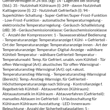
Gefriervermögen in 24 Std. (kg): 14 - Lagerzeit bei Störung
(Std.): 35 - Nutzinhalt Kühlraum (l): 249 - davon Nutzinhalt
Kaltlagerzone (l): 22 - Nutzinhalt Gefrierfach (l): 94 -
Superkühlen-Schaltung - Super-Gefrier/Super-Frost-Funktion
- Low-Frost-Funktion - automatische Temperaturregelung -
elektronische Temperaturregelung - Geräusch-Schallleistung
(dB): 38 - Geräuschemissionsklasse: Geräuschemissionsklasse
C - Anzahl der Kompressoren: 1 - Tauwasserablauf Bedienung
- Temperaturanzeige: Temperaturanzeige f. Kühl- + Gefrierteil -
Ort der Temperaturanzeige: Temperaturanzeige innen - Art der
Temperaturanzeige: Temperatur-Digital-Anzeige - wählbare
Kühlteil-Temperatur - wählbare Gefrierteil-Temperatur -
Temperaturwahl: Temp. für Gefriert. unabh. vom Kühlteil - Tür
offen-Warnsignal (Art): akustisches Tür offen-Warnsignal -
Temperaturanstieg-Warnsignal (Art): opt.+akust.
Temperaturanstieg-Warnsig. - Temperaturanstieg-Warnsignal
(Bereich): Temp.-Anstieg-Warnsign. für Gefrierteil -
Höchsttemperaturanzeige nach Störung - Kontrollanzeige f.
Regelbetrieb Kühlteil - Abtauverfahren (Kühlraum):
Abtauautomatik im Kühlraum - Abtauverfahren (Gefrierteil):
manuelles Abtauen im Gefrierteil - Urlaubsschaltung für
Kühlraum Kühlraum-Ausstattung - LED-Innenraum-
Beleuchtung - Anzahl der Sicherheitsglasplatten: 5 -