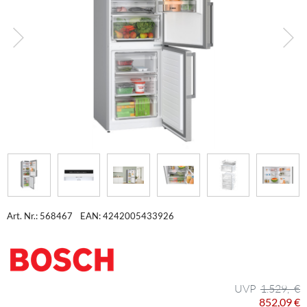
Art. Nr.: 568467
EAN: 4242005433926
1.529,- €
852,09 €