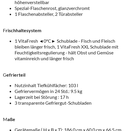
höhenverstellbar
Spezial-Flaschenrost, glanzverchromt
1 Flaschenabsteller, 2 Türabsteller
F
rischhaltesystem
1 VitaFresh
◄
0°C
►
Schublade - Fisch und Fleisch
bleiben länger frisch, 1 VitaFresh XXL Schublade mit
Feuchtigkeitsregulierung - hält Obst und Gemüse
vitaminreich und länger frisch
G
efrierteil
Nutzinhalt Tiefkühlfächer: 103 l
Gefriervermögen in 24 Std.: 9.5 kg
Lagerzeit bei Störung : 17 h
3 transparente Gefriergut-Schubladen
M
aße
Gerätemaße ( H x B x T): 186.0 cm x 60.0 cm x 66.5 cm