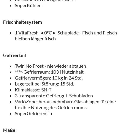
SuperKühlen
F
rischhaltesystem
1 VitaFresh
◄
0°C
►
Schublade - Fisch und Fleisch
bleiben länger frisch
G
efrierteil
Twin No Frost - nie wieder abtauen!
****-Gefrierraum: 103 l Nutzinhalt
Gefriervermögen: 10 kg in 24 Std.
Lagerzeit bei Störung: 15 Std.
Klimaklasse: SN-T
3 transparente Gefriergut-Schubladen
VarioZone: herausnehmbare Glasablagen für eine
flexible Nutzung des Gefrierrraums
SuperGefrieren: ja
M
aße