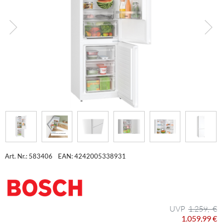
Art. Nr.: 583406
EAN: 4242005338931
1.259,- €
1.059,99 €