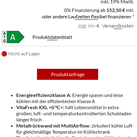
inkl. 19% MwSt.
0% Finanzierung ab
152,50 €
mtl.
oder andere Laufzeiten flexibel finanzieren
¹
zzgl. 69,- €
Versandkosten
Produktdatenblatt
Nicht auf Lager
Produktanfrage
Energieeffizienzklasse A:
Energie sparen und leise
kühlen mit der effizientesten Klasse A
VitaFresh XXL <0 °C>:
hält Lebensmittel in extra
großen, luft- und temperaturkontrollierten Schubladen
länger frisch
Metallrückwand mit MultiAirflow:
zirkuliert kühle Luft
für gleichmäßige Temperatur im Kühlschrank