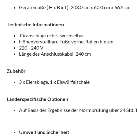
Gerätemaße ( H x B x T): 203.0 cm x 60.0 cm x 66.5 cm
T
echnische Informationen
Türanschlag rechts, wechselbar
Höhenverstellbare Füße vorne, Rollen hinten
220 - 240 V
Länge des Anschlusskabel: 240 cm
Z
ubehör
3 x Eierablage, 1 x Eiswürfelschale
L
änderspezifische Optionen
Auf Basis der Ergebnisse der Normprüfung über 24 Std. 
U
mwelt und Sicherheit