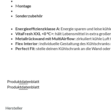
M
ontage
S
onderzubehör
Energieeffizienzklasse A:
Energie sparen und leise kühle
VitaFresh XXL <0 °C>:
hält Lebensmittel in extra großen
Metallrückwand mit MultiAirflow:
zirkuliert kühle Luf
Flex Interior:
individuelle Gestaltung des Kühlschranks 
Perfect Fit:
stelle deinen Kühlschrank an die Wand oder 
Produktdatenblatt
Produktdatenblatt
Hersteller