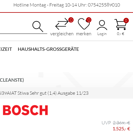
Hotline Montag - Freitag 10-14 Uhr: 075425589010
0
0
0
vergleichen
merken
Login
0,- €
IZEIT
HAUSHALTS-GROSSGERÄTE
/CLEANSTE)
9AIAT Stiwa Sehr gut (1,4) Ausgabe 11/23
2.369,- €
1.525,- €