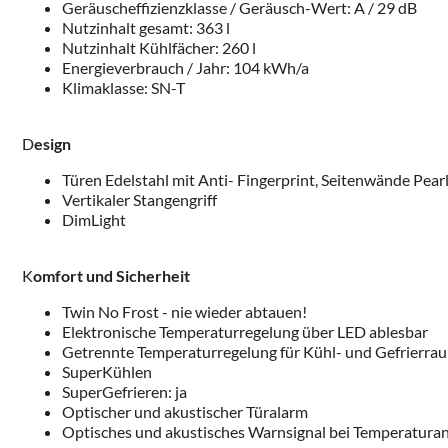
Geräuscheffizienzklasse / Geräusch-Wert: A / 29 dB
Nutzinhalt gesamt: 363 l
Nutzinhalt Kühlfächer: 260 l
Energieverbrauch / Jahr: 104 kWh/a
Klimaklasse: SN-T
D
esign
Türen Edelstahl mit Anti- Fingerprint, Seitenwände Pea
Vertikaler Stangengriff
DimLight
K
omfort und Sicherheit
Twin No Frost - nie wieder abtauen!
Elektronische Temperaturregelung über LED ablesbar
Getrennte Temperaturregelung für Kühl- und Gefrierra
SuperKühlen
SuperGefrieren: ja
Optischer und akustischer Türalarm
Optisches und akustisches Warnsignal bei Temperaturan