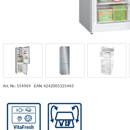
Art. Nr.: 554969
EAN: 4242005325443