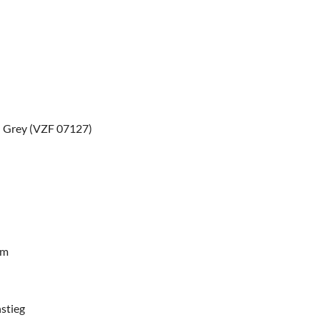
rl Grey (VZF 07127)
um
stieg