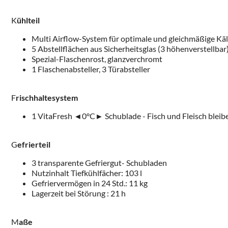
K
ühlteil
Multi Airflow-System für optimale und gleichmäßige Käl
5 Abstellflächen aus Sicherheitsglas (3 höhenverstellba
Spezial-Flaschenrost, glanzverchromt
1 Flaschenabsteller, 3 Türabsteller
F
rischhaltesystem
1 VitaFresh
◄
0°C
►
Schublade - Fisch und Fleisch bleibe
G
efrierteil
3 transparente Gefriergut- Schubladen
Nutzinhalt Tiefkühlfächer: 103 l
Gefriervermögen in 24 Std.: 11 kg
Lagerzeit bei Störung : 21 h
M
aße