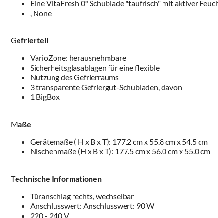
Eine VitaFresh 0° Schublade "taufrisch" mit aktiver Feuc
, None
G
efrierteil
VarioZone: herausnehmbare
Sicherheitsglasablagen für eine flexible
Nutzung des Gefrierraums
3 transparente Gefriergut-Schubladen, davon
1 BigBox
M
aße
Gerätemaße ( H x B x T): 177.2 cm x 55.8 cm x 54.5 cm
Nischenmaße (H x B x T): 177.5 cm x 56.0 cm x 55.0 cm
T
echnische Informationen
Türanschlag rechts, wechselbar
Anschlusswert: Anschlusswert: 90 W
220 - 240 V