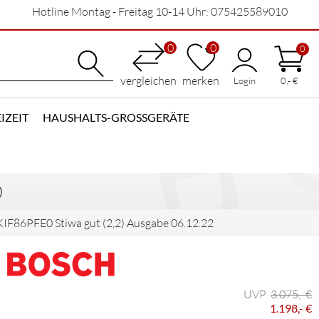
Hotline Montag - Freitag 10-14 Uhr: 075425589010
0
0
0
vergleichen
merken
Login
0,- €
IZEIT
HAUSHALTS-GROSSGERÄTE
)
KIF86PFE0 Stiwa gut (2,2) Ausgabe 06.12.22
3.075,- €
1.198,- €