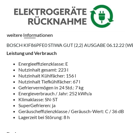
weitere Informationen
BOSCH KIF86PFE0 STIWA GUT (2,2) AUSGABE 06.12.22 (WE
Leistung und Verbrauch
Energieeffizienzklasse: E
Nutzinhalt gesamt: 223 l
Nutzinhalt Kühlfächer: 156 l
Nutzinhalt Tiefkühlfächer: 67 l
Gefriervermögen in 24 Std.: 7 kg
Energieverbrauch / Jahr: 252 kWh/a
Klimaklasse: SN-ST
SuperGefrieren: ja
Geräuscheffizienzklasse / Geräusch-Wert: C / 36 dB
Lagerzeit bei Störung: 8 h