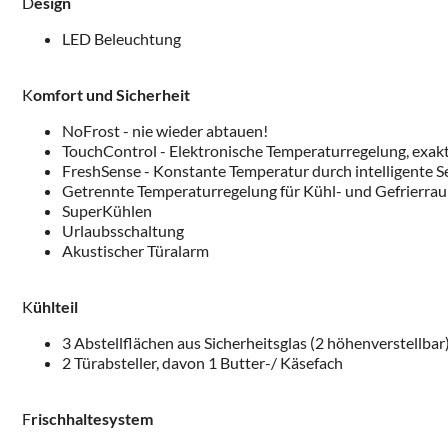
D
esign
LED Beleuchtung
K
omfort und Sicherheit
NoFrost - nie wieder abtauen!
TouchControl - Elektronische Temperaturregelung, exakt 
FreshSense - Konstante Temperatur durch intelligente 
Getrennte Temperaturregelung für Kühl- und Gefrierra
SuperKühlen
Urlaubsschaltung
Akustischer Türalarm
K
ühlteil
3 Abstellflächen aus Sicherheitsglas (2 höhenverstellbar
2 Türabsteller, davon 1 Butter-/ Käsefach
F
rischhaltesystem