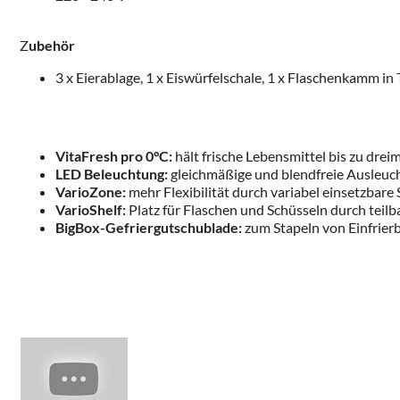
Z
ubehör
3 x Eierablage, 1 x Eiswürfelschale, 1 x Flaschenkamm in 
VitaFresh pro 0°C:
hält frische Lebensmittel bis zu drei
LED Beleuchtung:
gleichmäßige und blendfreie Ausleuch
VarioZone:
mehr Flexibilität durch variabel einsetzbare
VarioShelf:
Platz für Flaschen und Schüsseln durch teilb
BigBox-Gefriergutschublade:
zum Stapeln von Einfrierb