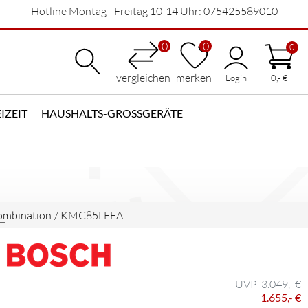
Hotline Montag - Freitag 10-14 Uhr: 075425589010
0
0
0
vergleichen
merken
Login
0,- €
IZEIT
HAUSHALTS-GROSSGERÄTE
ombination
/
KMC85LEEA
3.049,- €
1.655,- €