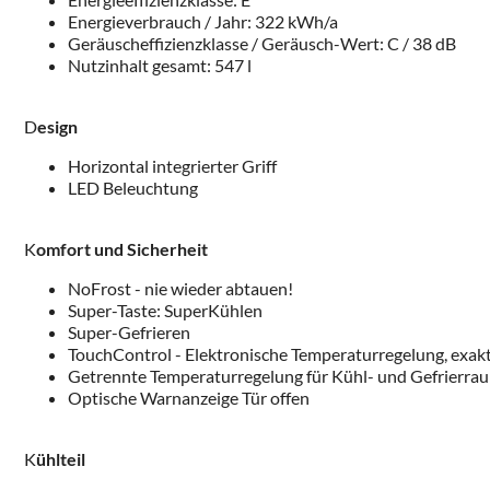
Energieverbrauch / Jahr: 322 kWh/a
Geräuscheffizienzklasse / Geräusch-Wert: C / 38 dB
Nutzinhalt gesamt: 547 l
D
esign
Horizontal integrierter Griff
LED Beleuchtung
K
omfort und Sicherheit
NoFrost - nie wieder abtauen!
Super-Taste: SuperKühlen
Super-Gefrieren
TouchControl - Elektronische Temperaturregelung, exakt 
Getrennte Temperaturregelung für Kühl- und Gefrierra
Optische Warnanzeige Tür offen
K
ühlteil