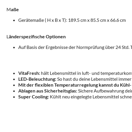
M
aße
Gerätemaße ( H x B x T): 189.5 cm x 85.5 cm x 66.6 cm
L
änderspezifische Optionen
Auf Basis der Ergebnisse der Normprüfung über 24 Std. 
VitaFresh:
hält Lebensmittel in luft- und temperaturkont
LED-Beleuchtung:
So hast du deine Lebensmittel immer 
Mit der flexiblen Temperaturregelung kannst du Kühl-
Ablagen aus Sicherheitsglas:
Sichere Aufbewahrung dein
Super Cooling:
Kühlt neu eingelegte Lebensmittel schnel