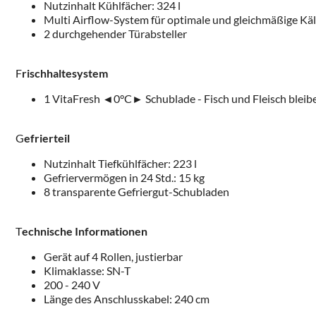
Nutzinhalt Kühlfächer: 324 l
Multi Airflow-System für optimale und gleichmäßige Käl
2 durchgehender Türabsteller
F
rischhaltesystem
1 VitaFresh
◄
0°C
►
Schublade - Fisch und Fleisch bleib
G
efrierteil
Nutzinhalt Tiefkühlfächer: 223 l
Gefriervermögen in 24 Std.: 15 kg
8 transparente Gefriergut-Schubladen
T
echnische Informationen
Gerät auf 4 Rollen, justierbar
Klimaklasse: SN-T
200 - 240 V
Länge des Anschlusskabel: 240 cm