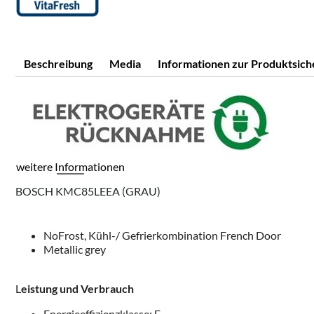
Beschreibung
Media
Informationen zur Produktsich
weitere Informationen
BOSCH KMC85LEEA (GRAU)
NoFrost, Kühl-/ Gefrierkombination French Door
Metallic grey
L
eistung und Verbrauch
Energieeffizienzklasse: E