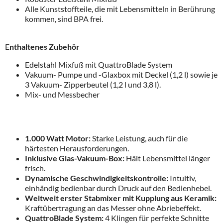
Alle Kunststoffteile, die mit Lebensmitteln in Berührung
kommen, sind BPA frei.
E
nthaltenes Zubehör
Edelstahl Mixfuß mit QuattroBlade System
Vakuum- Pumpe und -Glaxbox mit Deckel (1,2 l) sowie je
3 Vakuum- Zipperbeutel (1,2 l und 3,8 l).
Mix- und Messbecher
1.000 Watt Motor:
Starke Leistung, auch für die
härtesten Herausforderungen.
Inklusive Glas-Vakuum-Box:
Hält Lebensmittel länger
frisch.
Dynamische Geschwindigkeitskontrolle:
Intuitiv,
einhändig bedienbar durch Druck auf den Bedienhebel.
Weltweit erster Stabmixer mit Kupplung aus Keramik:
Kraftübertragung an das Messer ohne Abriebeffekt.
QuattroBlade System:
4 Klingen für perfekte Schnitte