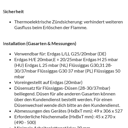
S
icherheit
Thermoelektrische Zündsicherung: verhindert weiteren
Gasfluss beim Erlöschen der Flamme.
I
nstallation (Gasarten & Messungen)
Verwendbar für: Erdgas L/LL G25/20mbar (DE)
Erdgas H/E 20mbar,E + 20/25mbar Erdgas H 25 mbar
(HU) Erdgas L 25 mbar (NL) Flüssiggas G30,31 28-
30/37mbar Flüssiggas G30 37 mbar (PL) Flüssiggas 50
mbar
Voreingestellt auf Erdgas (20mbar)
Düsensatz für Flüssiggas-Düsen (28-30/37mbar)
beiliegend. Düsen für alle anderen Gasarten können
über den Kundendienst bestellt werden. Für einen
Düsenwechsel wende dich bitte an den Kundendienst.
Abmessungen des Gerätes (HxBxT mm): 49 x 306 x 527
Erforderliche Nischenmaße (HxBxT mm): 45 x 270 x
(490 - 500)
Minimale Arbeitsplattenstärke: 20 mm