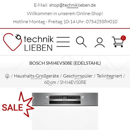
E-Mail:
shop@techniklieben.de
Willkommen in unserem Online-Shop!
Hotline Montag - Freitag 10-14 Uhr: 075425589010
0
BOSCH SMI4EVS08E (EDELSTAHL)
/
Haushalts-Großgeräte
/
Geschirrspüler
/
Teilintegriert
/
60 cm
/
SMI4EVS08E