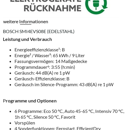
weitere Informationen
BOSCH SMI4EVS08E (EDELSTAHL)
Leistung und Verbrauch
Energieeffizienzklasse¹: B
Energie² / Wasser³: 65 kWh / 9 Liter
Fassungsvermögen: 14 Maßgedecke
Programmdauer⁴: 3:55 (h:min)
Geräusch: 44 dB(A) re 1 pW
Geräusch-Effizienzklasse: B
Geräusch im Silence-Programm: 43 dB(A) re 1 pW
P
rogramme und Optionen
6 Programme: Eco 50 °C, Auto 45-65 °C, Intensiv 70 °C,
1h 65 °C, Silence 50 °C, Favorit
Vorspülen
4 Sonderfunktionen: Fernstart, EfficientDry