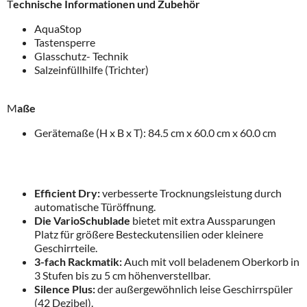
T
echnische Informationen und Zubehör
AquaStop
Tastensperre
Glasschutz- Technik
Salzeinfüllhilfe (Trichter)
M
aße
Gerätemaße (H x B x T): 84.5 cm x 60.0 cm x 60.0 cm
Efficient Dry:
verbesserte Trocknungsleistung durch
automatische Türöffnung.
Die VarioSchublade
bietet mit extra Aussparungen
Platz für größere Besteckutensilien oder kleinere
Geschirrteile.
3-fach Rackmatik:
Auch mit voll beladenem Oberkorb in
3 Stufen bis zu 5 cm höhenverstellbar.
Silence Plus:
der außergewöhnlich leise Geschirrspüler
(42 Dezibel).