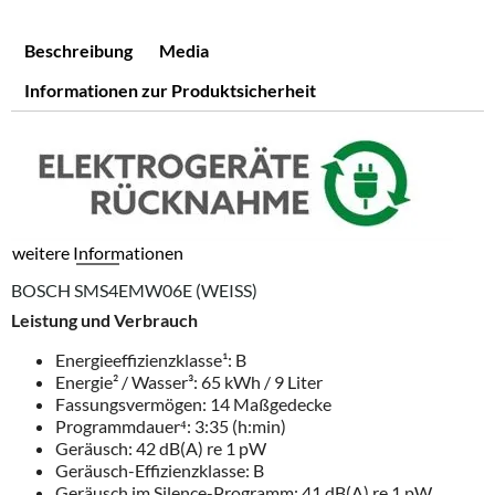
Beschreibung
Media
Informationen zur Produktsicherheit
weitere Informationen
BOSCH SMS4EMW06E (WEISS)
Leistung und Verbrauch
Energieeffizienzklasse¹: B
Energie² / Wasser³: 65 kWh / 9 Liter
Fassungsvermögen: 14 Maßgedecke
Programmdauer⁴: 3:35 (h:min)
Geräusch: 42 dB(A) re 1 pW
Geräusch-Effizienzklasse: B
Geräusch im Silence-Programm: 41 dB(A) re 1 pW