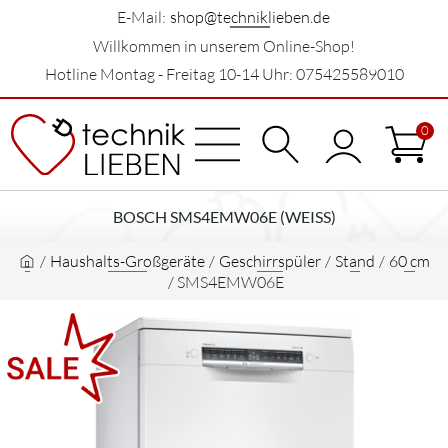
E-Mail:
shop@techniklieben.de
Willkommen in unserem Online-Shop!
Hotline Montag - Freitag 10-14 Uhr: 075425589010
0
BOSCH SMS4EMW06E (WEISS)
/
Haushalts-Großgeräte
/
Geschirrspüler
/
Stand
/
60 cm
/
SMS4EMW06E