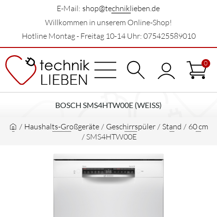
E-Mail:
shop@techniklieben.de
Willkommen in unserem Online-Shop!
Hotline Montag - Freitag 10-14 Uhr: 075425589010
0
BOSCH SMS4HTW00E (WEISS)
/
Haushalts-Großgeräte
/
Geschirrspüler
/
Stand
/
60 cm
/
SMS4HTW00E