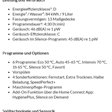
Energieeffizienzklasse¹: D
Energie² / Wasser³: 84 kWh / 9 Liter
Fassungsvermögen: 13 Maßgedecke
Programmdauer⁴: 4:30 (h:min)
Geräusch: 46 dB(A) re 1 pW
Geräusch-Effizienzklasse: C
Geräusch im Silence-Programm: 45 dB(A) re 1 pW
P
rogramme und Optionen
6 Programme: Eco 50 °C, Auto 45-65 °C, Intensiv 70 °C,
1h 65 °C, Silence 50 °C, Favorit
Vorspülen
4 Sonderfunktionen: Fernstart, Extra Trocknen, Halbe
Beladung, SpeedPerfect+
Maschinenpflege-Programm
Add-On Funktion über die Home Connect App:
HygienePlus, Silence on Demand
S
pültechnologie und Sensorik