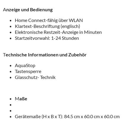
A
nzeige und Bedienung
Home Connect-fähig über WLAN
Klartext-Beschriftung (englisch)
Elektronische Restzeit-Anzeige in Minuten
Startzeitvorwahl: 1-24 Stunden
T
echnische Informationen und Zubehör
AquaStop
Tastensperre
Glasschutz- Technik
M
aße
Gerätemaße (H x B x T): 84.5 cm x 60.0 cm x 60.0 cm