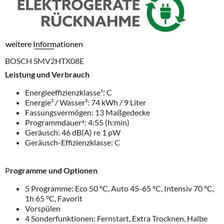
weitere Informationen
BOSCH SMV2HTX08E
Leistung und Verbrauch
Energieeffizienzklasse¹: C
Energie² / Wasser³: 74 kWh / 9 Liter
Fassungsvermögen: 13 Maßgedecke
Programmdauer⁴: 4:55 (h:min)
Geräusch: 46 dB(A) re 1 pW
Geräusch-Effizienzklasse: C
P
rogramme und Optionen
5 Programme: Eco 50 °C, Auto 45-65 °C, Intensiv 70 °C,
1h 65 °C, Favorit
Vorspülen
4 Sonderfunktionen: Fernstart, Extra Trocknen, Halbe