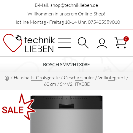
E-Mail:
shop@techniklieben.de
Willkommen in unserem Online-Shop!
Hotline Montag - Freitag 10-14 Uhr: 075425589010
0
BOSCH SMV2HTX08E
/
Haushalts-Großgeräte
/
Geschirrspüler
/
Vollintegriert
/
60 cm
/
SMV2HTX08E