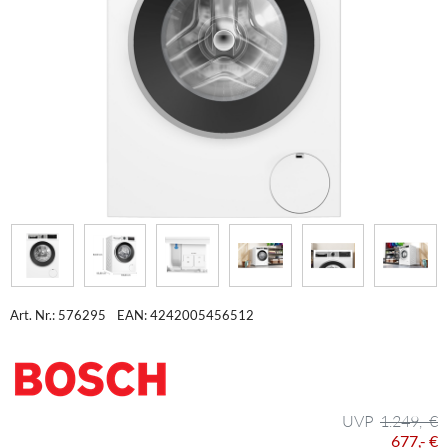
Art. Nr.: 576295
EAN: 4242005456512
1.249,- €
677,- €