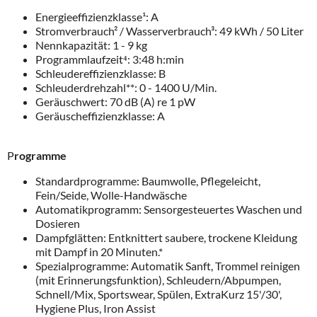
Energieeffizienzklasse¹: A
Stromverbrauch² / Wasserverbrauch³: 49 kWh / 50 Liter
Nennkapazität: 1 - 9 kg
Programmlaufzeit⁴: 3:48 h:min
Schleudereffizienzklasse: B
Schleuderdrehzahl**: 0 - 1400 U/Min.
Geräuschwert: 70 dB (A) re 1 pW
Geräuscheffizienzklasse: A
P
rogramme
Standardprogramme: Baumwolle, Pflegeleicht,
Fein/Seide, Wolle-Handwäsche
Automatikprogramm: Sensorgesteuertes Waschen und
Dosieren
Dampfglätten: Entknittert saubere, trockene Kleidung
mit Dampf in 20 Minuten.*
Spezialprogramme: Automatik Sanft, Trommel reinigen
(mit Erinnerungsfunktion), Schleudern/Abpumpen,
Schnell/Mix, Sportswear, Spülen, ExtraKurz 15'/30',
Hygiene Plus, Iron Assist