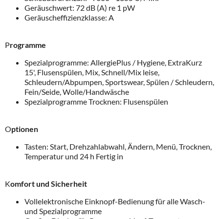
Geräuschwert: 72 dB (A) re 1 pW
Geräuscheffizienzklasse: A
P
rogramme
Spezialprogramme: AllergiePlus / Hygiene, ExtraKurz
15', Flusenspülen, Mix, Schnell/Mix leise,
Schleudern/Abpumpen, Sportswear, Spülen / Schleudern,
Fein/Seide, Wolle/Handwäsche
Spezialprogramme Trocknen: Flusenspülen
O
ptionen
Tasten: Start, Drehzahlabwahl, Ändern, Menü, Trocknen,
Temperatur und 24 h Fertig in
K
omfort und Sicherheit
Vollelektronische Einknopf-Bedienung für alle Wasch-
und Spezialprogramme