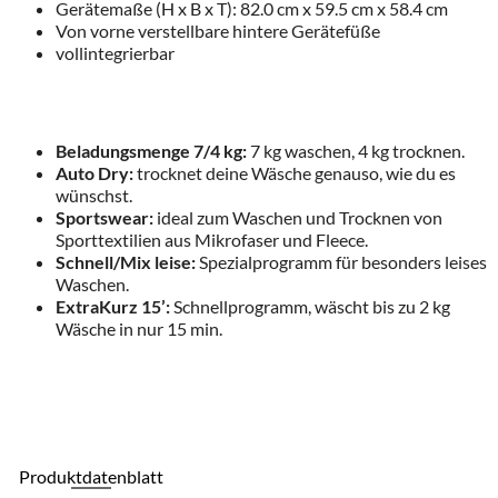
Gerätemaße (H x B x T): 82.0 cm x 59.5 cm x 58.4 cm
Von vorne verstellbare hintere Gerätefüße
vollintegrierbar
Beladungsmenge 7/4 kg:
7 kg waschen, 4 kg trocknen.
Auto Dry:
trocknet deine Wäsche genauso, wie du es
wünschst.
Sportswear:
ideal zum Waschen und Trocknen von
Sporttextilien aus Mikrofaser und Fleece.
Schnell/Mix leise:
Spezialprogramm für besonders leises
Waschen.
ExtraKurz 15’:
Schnellprogramm, wäscht bis zu 2 kg
Wäsche in nur 15 min.
Produktdatenblatt