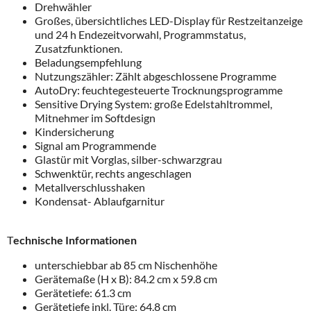
Drehwähler
Großes, übersichtliches LED-Display für Restzeitanzeige
und 24 h Endezeitvorwahl, Programmstatus,
Zusatzfunktionen.
Beladungsempfehlung
Nutzungszähler: Zählt abgeschlossene Programme
AutoDry: feuchtegesteuerte Trocknungsprogramme
Sensitive Drying System: große Edelstahltrommel,
Mitnehmer im Softdesign
Kindersicherung
Signal am Programmende
Glastür mit Vorglas, silber-schwarzgrau
Schwenktür, rechts angeschlagen
Metallverschlusshaken
Kondensat- Ablaufgarnitur
T
echnische Informationen
unterschiebbar ab 85 cm Nischenhöhe
Gerätemaße (H x B): 84.2 cm x 59.8 cm
Gerätetiefe: 61.3 cm
Gerätetiefe inkl. Türe: 64.8 cm