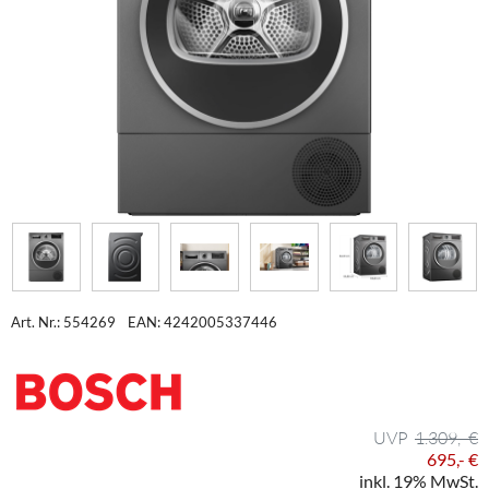
Art. Nr.: 554269
EAN: 4242005337446
1.309,- €
695,- €
inkl. 19% MwSt.