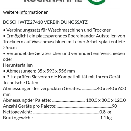
weitere Informationen
BOSCH WTZ27410 VERBINDUNGSSATZ
•
Verbindungssatz
f
ü
r
Waschmaschinen
und
Trockner
•
Erm
ö
glicht
ein
platzsparendes
ü
bereinander
Aufstellen
von
Trocknern
auf
Waschmaschinen
mit
einer
Arbeitsplattentiefe
>55
cm
•
Verbindet
die
Ger
ä
te
sicher
und
verhindert
ein
Verschieben
oder
Herunterfallen
•
Abmessungen
: 35
x
593
x
556
mm
•
Bitte
pr
ü
fen
Sie
vorab
die
Kompatibilit
ä
t
mit
Ihrem
Ger
ä
t
Technische
Daten
Abmessungen
des
verpackten
Ger
ä
tes
: .................40
x
540
x
600
mm
Abmessung
der
Palette
: ...................................... 180.0
x
80.0
x
120.0
Anzahl
Ger
ä
te
pro
Palette
: ..............................................................90
Nettogewicht
: ............................................................................0.8
kg
Bruttogewicht
: .......................................................................... 1.1
kg