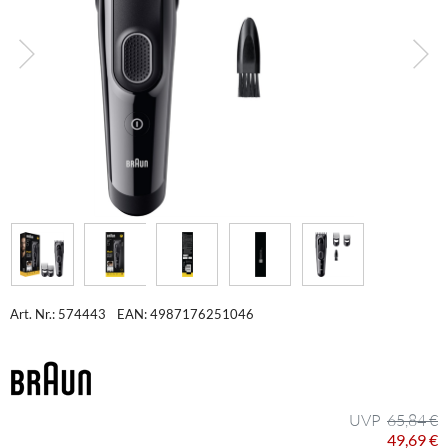
Art. Nr.: 574443
EAN: 4987176251046
65,84 €
49,69 €