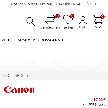
Hotline Montag - Freitag 10-14 Uhr: 075425589010
0
0
0
vergleichen
merken
Login
0,- €
IZEIT
HAUSHALTS-GROSSGERÄTE
one
/
CLI-581XL Y
17,99 €
inkl. 19% MwSt.