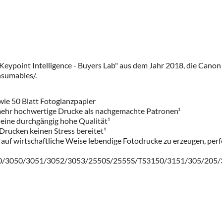
"Keypoint Intelligence - Buyers Lab" aus dem Jahr 2018, die Canon
nsumables/
.
wie 50 Blatt Fotoglanzpapier
 mehr hochwertige Drucke als nachgemachte Patronen¹
 eine durchgängig hohe Qualität¹
 Drucken keinen Stress bereitet¹
auf wirtschaftliche Weise lebendige Fotodrucke zu erzeugen, perf
/3050/3051/3052/3053/2550S/2555S/TS3150/3151/305/205