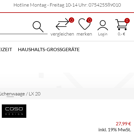
Hotline Montag - Freitag 10-14 Uhr: 075425589010
0
0
0
vergleichen
merken
Login
0,- €
IZEIT
HAUSHALTS-GROSSGERÄTE
üchenwaage
/
LX 20
27,99 €
inkl. 19% MwSt.