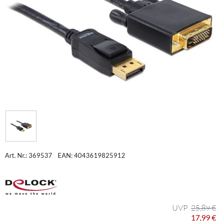
Art. Nr.: 369537
EAN: 4043619825912
25,89 €
17,99 €