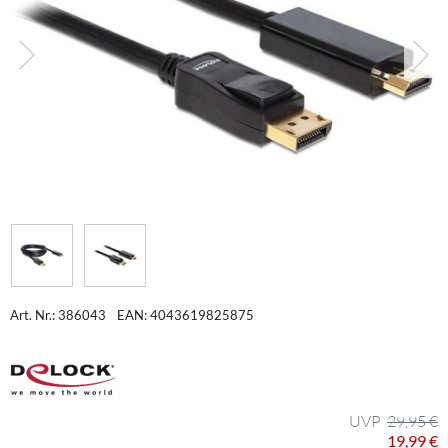
Art. Nr.: 386043
EAN: 4043619825875
29,95 €
19,99 €