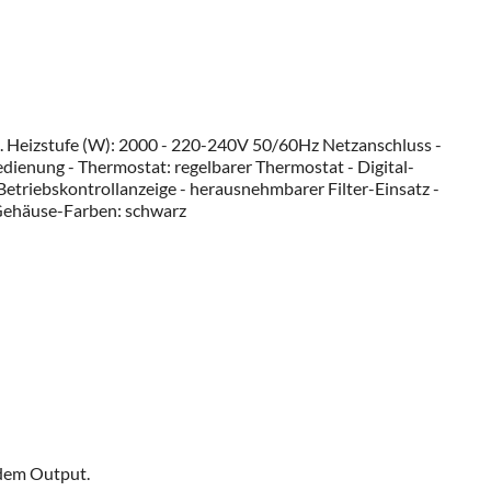
r 2. Heizstufe (W): 2000 - 220-240V 50/60Hz Netzanschluss -
edienung - Thermostat: regelbarer Thermostat - Digital-
Betriebskontrollanzeige - herausnehmbarer Filter-Einsatz -
- Gehäuse-Farben: schwarz
ndem Output.