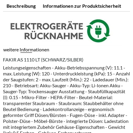
Beschreibung
Informationen zur Produktsicherheit
weitere Informationen
FAKIR AS 1110 LT (SCHWARZ/SILBER)
Leistungseigenschaften - Akku-Betriebsspannung (V): 11.1 -
max. Leistung (W): 120 - Unterdruckleistung (kPa): 15 - Anzahl
der Saugstufen: 2 - max. Laufzeit (Min.): 22 - Ladedauer (Min.):
210 - Betriebsart: Akku-Sauger - Akku-Typ: Li-Ionen Akku -
Sauger-Typ: Trockensauger Ausstattung - Staubfüllkapazität
(l): 0.15 - Mikro-Filter - HEPA-Filter - Beutel-Material:
transparenter Staubraum - Staubraum: Staubbehälter ohne
Beutel Bedienung - Ladekontrollanzeige - ergonomisch
geformter Griff Düsen/Bürsten - Fugen-Düse - inkl. Adapter -
Polster-Düse - Möbel-Bürste - integrierte Düsen: Ladestation
mit integriertem Zubehör Gehäuse-Eigenschaften - Gewicht
(kg): 0.5 Farben - Gehäuse-Farben: schwarz