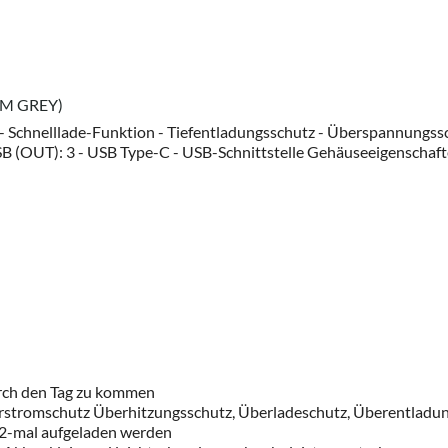
RM GREY)
- Schnelllade-Funktion - Tiefentladungsschutz - Überspannungssc
USB (OUT): 3 - USB Type-C - USB-Schnittstelle Gehäuseeigenschaf
rch den Tag zu kommen
erstromschutz Überhitzungsschutz, Überladeschutz, Überentladun
u 2-mal aufgeladen werden