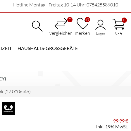
Hotline Montag - Freitag 10-14 Uhr: 075425589010
0
0
0
vergleichen
merken
Login
0,- €
IZEIT
HAUSHALTS-GROSSGERÄTE
EY)
k (27.000mAh)
99,99 €
inkl. 19% MwSt.