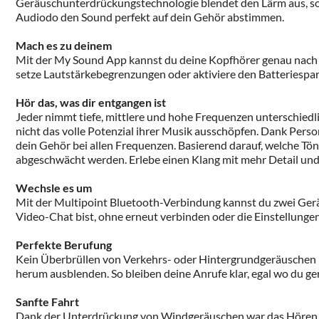
Geräuschunterdrückungstechnologie blendet den Lärm aus, sod
Audiodo den Sound perfekt auf dein Gehör abstimmen.
Mach es zu deinem
Mit der My Sound App kannst du deine Kopfhörer genau nach de
setze Lautstärkebegrenzungen oder aktiviere den Batteriespar
Hör das, was dir entgangen ist
Jeder nimmt tiefe, mittlere und hohe Frequenzen unterschied
nicht das volle Potenzial ihrer Musik ausschöpfen. Dank Per
dein Gehör bei allen Frequenzen. Basierend darauf, welche Töne
abgeschwächt werden. Erlebe einen Klang mit mehr Detail und K
Wechsle es um
Mit der Multipoint Bluetooth-Verbindung kannst du zwei Gerä
Video-Chat bist, ohne erneut verbinden oder die Einstellunge
Perfekte Berufung
Kein Überbrüllen von Verkehrs- oder Hintergrundgeräuschen m
herum ausblenden. So bleiben deine Anrufe klar, egal wo du ger
Sanfte Fahrt
Dank der Unterdrückung von Windgeräuschen war das Hören im 