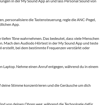
llungen in der My Sound App an und lass Personal Sound von
, personalisiere die Tastensteuerung, regle die ANC-Pegel,
dlichen App.
ie tiefen Töne wahrnehmen. Das bedeutet, dass viele Menschen
ßen. Mach den Audiodo Hörtest in der My Sound App und teste
fil erstellt, bei dem bestimmte Frequenzen verstärkt oder
nen Laptop. Nehme einen Anruf entgegen, während du in einem
f deine Stimme konzentrieren und die Geräusche um dich
Wind von deinen Ohren weg, während die Technologie dafür