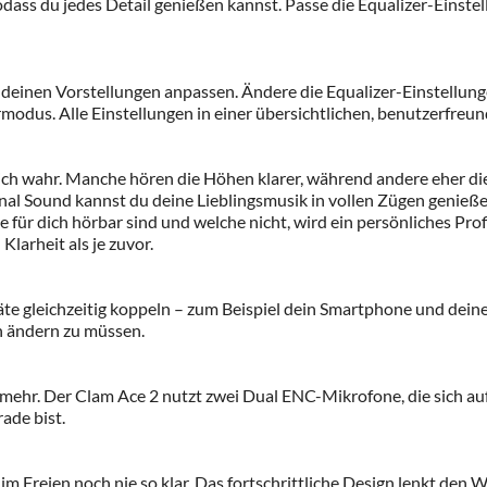
ass du jedes Detail genießen kannst. Passe die Equalizer-Einste
inen Vorstellungen anpassen. Ändere die Equalizer-Einstellungen
modus. Alle Einstellungen in einer übersichtlichen, benutzerfreun
lich wahr. Manche hören die Höhen klarer, während andere eher d
sonal Sound kannst du deine Lieblingsmusik in vollen Zügen genie
 für dich hörbar sind und welche nicht, wird ein persönliches Pro
larheit als je zuvor.
te gleichzeitig koppeln – zum Beispiel dein Smartphone und dei
n ändern zu müssen.
ehr. Der Clam Ace 2 nutzt zwei Dual ENC-Mikrofone, die sich au
ade bist.
Freien noch nie so klar. Das fortschrittliche Design lenkt den 