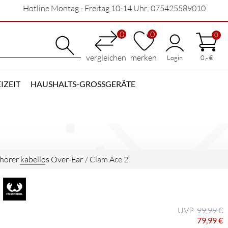
Hotline Montag - Freitag 10-14 Uhr: 075425589010
0
0
0
vergleichen
merken
Login
0,- €
IZEIT
HAUSHALTS-GROSSGERÄTE
hörer kabellos Over-Ear
/
Clam Ace 2
99,99 €
79,99 €