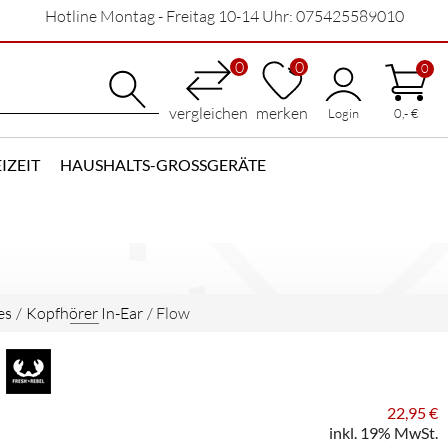
Hotline Montag - Freitag 10-14 Uhr: 075425589010
0
0
0
vergleichen
merken
Login
0,- €
IZEIT
HAUSHALTS-GROSSGERÄTE
es
/
Kopfhörer In-Ear
/
Flow
22,95 €
inkl. 19% MwSt.