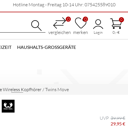
Hotline Montag - Freitag 10-14 Uhr: 075425589010
0
0
0
vergleichen
merken
Login
0,- €
IZEIT
HAUSHALTS-GROSSGERÄTE
e Wireless Kopfhörer
/
Twins Move
39,99 €
29,95 €