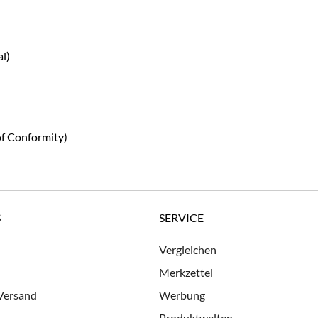
l)
of Conformity)
S
SERVICE
Vergleichen
Merkzettel
 Versand
Werbung
Produktwelten