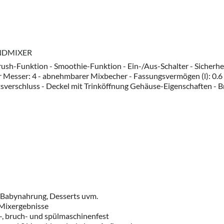
NDMIXER
rush-Funktion - Smoothie-Funktion - Ein-/Aus-Schalter - Sicherh
 Messer: 4 - abnehmbarer Mixbecher - Fassungsvermögen (l): 0.6 
sverschluss - Deckel mit Trinköffnung Gehäuse-Eigenschaften - Brei
 Babynahrung, Desserts uvm.
 Mixergebnisse
ß-, bruch- und spülmaschinenfest