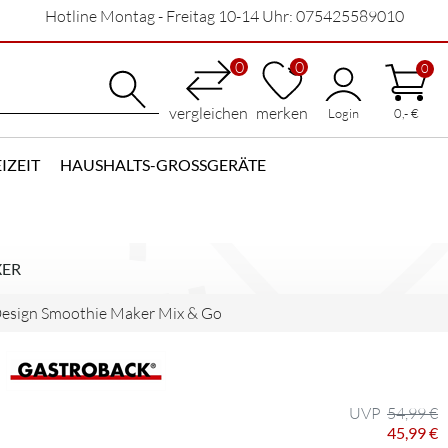
Hotline Montag - Freitag 10-14 Uhr: 075425589010
0
0
0
vergleichen
merken
Login
0,- €
IZEIT
HAUSHALTS-GROSSGERÄTE
XER
esign Smoothie Maker Mix & Go
54,99 €
45,99 €