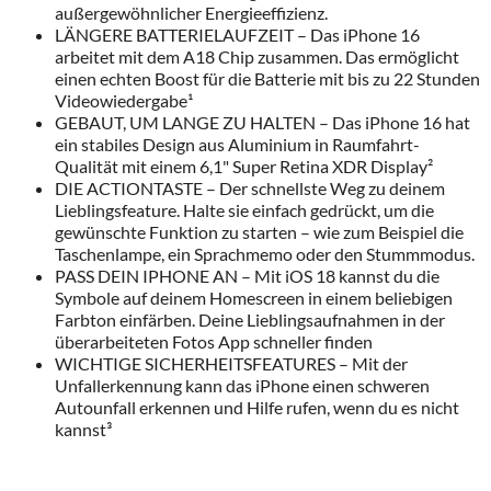
außergewöhnlicher Energieeffizienz.
LÄNGERE BATTERIELAUFZEIT – Das iPhone 16
arbeitet mit dem A18 Chip zusammen. Das ermöglicht
einen echten Boost für die Batterie mit bis zu 22 Stunden
Videowiedergabe¹
GEBAUT, UM LANGE ZU HALTEN – Das iPhone 16 hat
ein stabiles Design aus Aluminium in Raumfahrt-
Qualität mit einem 6,1" Super Retina XDR Display²
DIE ACTIONTASTE – Der schnellste Weg zu deinem
Lieblingsfeature. Halte sie einfach gedrückt, um die
gewünschte Funktion zu starten – wie zum Beispiel die
Taschenlampe, ein Sprachmemo oder den Stummmodus.
PASS DEIN IPHONE AN – Mit iOS 18 kannst du die
Symbole auf deinem Homescreen in einem beliebigen
Farbton einfärben. Deine Lieblingsaufnahmen in der
überarbeiteten Fotos App schneller finden
WICHTIGE SICHERHEITSFEATURES – Mit der
Unfallerkennung kann das iPhone einen schweren
Autounfall erkennen und Hilfe rufen, wenn du es nicht
kannst³