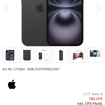
Art. Nr.: 571084
EAN: 0195949821967
849,- €
780,19 €
inkl. 19% MwSt.