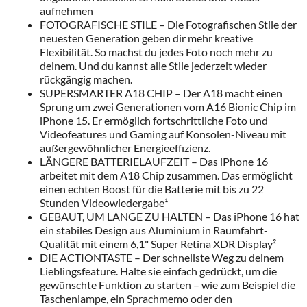
aufnehmen
FOTOGRAFISCHE STILE – Die Fotografischen Stile der
neuesten Generation geben dir mehr kreative
Flexibilität. So machst du jedes Foto noch mehr zu
deinem. Und du kannst alle Stile jederzeit wieder
rückgängig machen.
SUPERSMARTER A18 CHIP – Der A18 macht einen
Sprung um zwei Generationen vom A16 Bionic Chip im
iPhone 15. Er ermöglich fortschrittliche Foto und
Videofeatures und Gaming auf Konsolen-Niveau mit
außergewöhnlicher Energieeffizienz.
LÄNGERE BATTERIELAUFZEIT – Das iPhone 16
arbeitet mit dem A18 Chip zusammen. Das ermöglicht
einen echten Boost für die Batterie mit bis zu 22
Stunden Videowiedergabe¹
GEBAUT, UM LANGE ZU HALTEN – Das iPhone 16 hat
ein stabiles Design aus Aluminium in Raumfahrt-
Qualität mit einem 6,1" Super Retina XDR Display²
DIE ACTIONTASTE – Der schnellste Weg zu deinem
Lieblingsfeature. Halte sie einfach gedrückt, um die
gewünschte Funktion zu starten – wie zum Beispiel die
Taschenlampe, ein Sprachmemo oder den