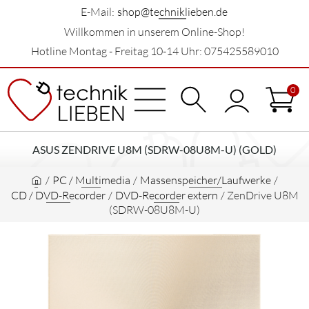
E-Mail:
shop@techniklieben.de
Willkommen in unserem Online-Shop!
Hotline Montag - Freitag 10-14 Uhr: 075425589010
0
ASUS ZENDRIVE U8M (SDRW-08U8M-U) (GOLD)
/
PC / Multimedia
/
Massenspeicher/Laufwerke
/
CD / DVD-Recorder
/
DVD-Recorder extern
/
ZenDrive U8M
(SDRW-08U8M-U)