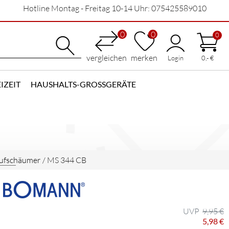
Hotline Montag - Freitag 10-14 Uhr: 075425589010
0
0
0
vergleichen
merken
Login
0,- €
IZEIT
HAUSHALTS-GROSSGERÄTE
ufschäumer
/
MS 344 CB
9,95 €
5,98 €